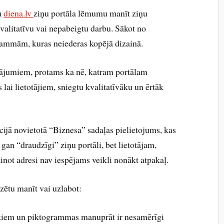
u
diena.lv
ziņu portāla lēmumu manīt ziņu
valitatīvu vai nepabeigtu darbu. Sākot no
grammām, kuras neiederas kopējā dizainā.
ninājumiem, protams ka nē, katram portālam
lai lietotājiem, sniegtu kvalitatīvāku un ērtāk
ijā novietotā “Biznesa” sadaļas pielietojums, kas
 gan “draudzīgi” ziņu portāli, bet lietotājam,
ainot adresi nav iespējams veikli nonākt atpakaļ.
dzētu manīt vai uzlabot:
lokiem un piktogrammas manuprāt ir nesamērīgi