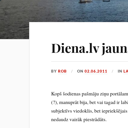
Diena.lv jaun
BY
ROB
ON
02.06.2011
IN
L
Kopš šodienas pašmāju ziņu portālam i
(?), manuprāt bija, bet vai tagad ir la
subjektīvs viedoklis, bet iepriekšējais 
nedaudz vairāk piestrādāts.