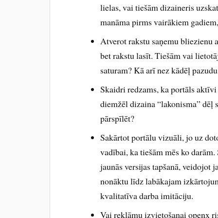
lielas, vai tiešām dizaineris uzska
manāma pirms vairākiem gadiem, be
Atverot rakstu saņemu bliezienu ar 
bet rakstu lasīt. Tiešām vai lietot
saturam? Kā arī nez kādēļ pazudus
Skaidri redzams, ka portāls aktīvi
diemžēl dizaina “lakonisma” dēļ sa
pārspīlēt?
Sakārtot portālu vizuāli, jo uz dot
vadībai, ka tiešām mēs ko darām. S
jaunās versijas tapšanā, veidojot ja
nonāktu līdz labākajam izkārtoju
kvalitatīva darba imitāciju.
Vai reklāmu izvietošanai openx ris