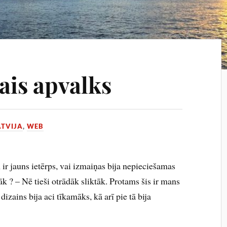
ais apvalks
ATVIJA
,
WEB
r jauns ietērps, vai izmaiņas bija nepieciešamas
bāk ? – Nē tieši otrādāk sliktāk. Protams šis ir mans
dizains bija aci tīkamāks, kā arī pie tā bija