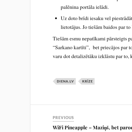
palēnina portāla ielādi.
Uz doto brīdi iesaku vel piestrādāt
lietotājus. Jo tiešām baidos par t
Tiešām esmu nepatīkami pārsteigts par
“Sarkano kartīti”, bet priecājos par t
varu dot detalizētāku izklāstu par to,
DIENA.LV
KRĪZE
PREVIOUS
WiFi Pineapple – Maziņš, bet paro