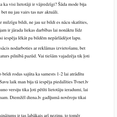
ta ka visi lietotāji ir vājredzīgi? Šāda mode bija
t nu jau vairs tas nav aktuāli.
milzīgu bildi, ne jau uz bildi es nācu skatīties,
ājam ir jārada liekas darbības lai nonāktu līdz
i iespēja lēkāt pa bildēm nepārlādējot lapu.
 sācis nodarboties ar reklāmas izvietošanu, bet
turs pilnībā pazūd. Vai tiešām vajadzēja tik ļoti
o brīdi rodas sajūta ka samests 1-2 lai atrādītu
avu laik man bija tā iespēja piedalīties Tvnet.lv
uno versiju tika ļoti pētīti lietotāju ieradumi, lai
mam. Diemžēl diena.lv gadījumā novēroju tikai
inājums ir tas labākais arī nezinu, jo tomēr