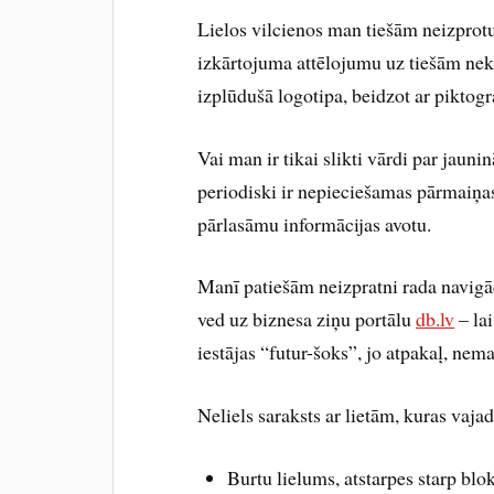
Lielos vilcienos man tiešām neizprot
izkārtojuma attēlojumu uz tiešām nek
izplūdušā logotipa, beidzot ar pikto
Vai man ir tikai slikti vārdi par jau
periodiski ir nepieciešamas pārmaiņas 
pārlasāmu informācijas avotu.
Manī patiešām neizpratni rada navigāc
ved uz biznesa ziņu portālu
db.lv
– lai
iestājas “futur-šoks”, jo atpakaļ, nem
Neliels saraksts ar lietām, kuras vaja
Burtu lielums, atstarpes starp b