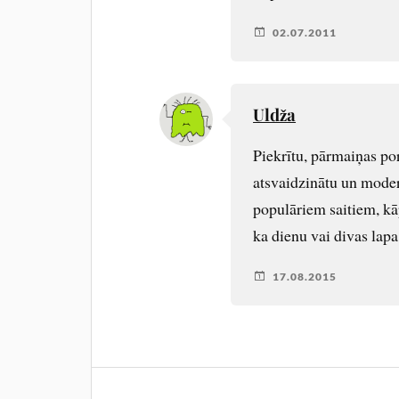
02.07.2011
Uldža
Piekrītu, pārmaiņas port
atsvaidzinātu un modern
populāriem saitiem, kāpē
ka dienu vai divas lap
17.08.2015