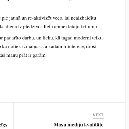
 pie jaunā un re-aktivizēt veco, lai neaizbaidītu
o ka diena.lv piedzīvos lielu apmeklētāju kritumu
 padarīto darbu, un lieku, kā tagad moderni teikt,
o ka notiek izmaiņas. Ja kādam ir interese, droši
 kas manu prāt ir garām.
NEXT
cīgs
Masu mediju kvalitāte