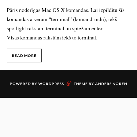
Pāris noderīgas Mac OS X komandas. Lai izpildītu šīs
komandas atveram “terminal” (komandrindu), iekš
spotlight rakstām terminal un spiežam enter.
Visas komandas rakstām iekš to terminal.
READ MORE
&
POWERED BY
WORDPRESS
THEME BY
ANDERS NORÉN