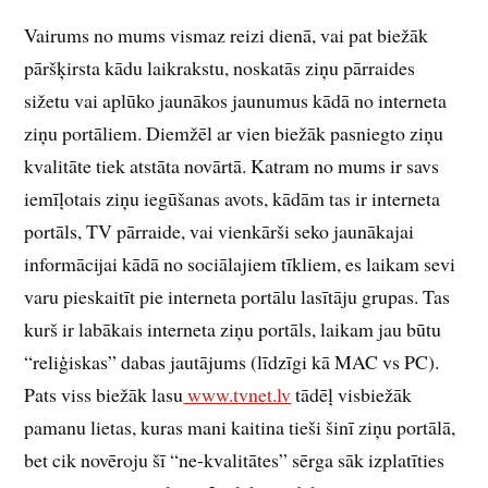
Vairums no mums vismaz reizi dienā, vai pat biežāk
pāršķirsta kādu laikrakstu, noskatās ziņu pārraides
sižetu vai aplūko jaunākos jaunumus kādā no interneta
ziņu portāliem. Diemžēl ar vien biežāk pasniegto ziņu
kvalitāte tiek atstāta novārtā. Katram no mums ir savs
iemīļotais ziņu iegūšanas avots, kādām tas ir interneta
portāls, TV pārraide, vai vienkārši seko jaunākajai
informācijai kādā no sociālajiem tīkliem, es laikam sevi
varu pieskaitīt pie interneta portālu lasītāju grupas. Tas
kurš ir labākais interneta ziņu portāls, laikam jau būtu
“reliģiskas” dabas jautājums (līdzīgi kā MAC vs PC).
Pats viss biežāk lasu
www.tvnet.lv
tādēļ visbiežāk
pamanu lietas, kuras mani kaitina tieši šinī ziņu portālā,
bet cik novēroju šī “ne-kvalitātes” sērga sāk izplatīties