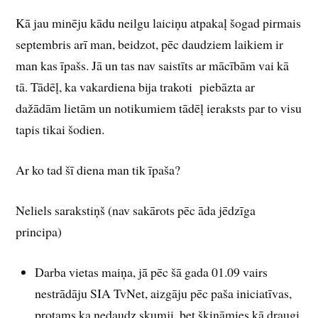
Kā jau minēju kādu neilgu laiciņu atpakaļ šogad pirmais
septembris arī man, beidzot, pēc daudziem laikiem ir
man kas īpašs. Jā un tas nav saistīts ar mācībām vai kā
tā. Tādēļ, ka vakardiena bija trakoti piebāzta ar
dažādām lietām un notikumiem tādēļ ieraksts par to visu
tapis tikai šodien.
Ar ko tad šī diena man tik īpaša?
Neliels sarakstiņš (nav sakārots pēc āda jēdzīga
principa)
Darba vietas maiņa, jā pēc šā gada 01.09 vairs
nestrādāju SIA TvNet, aizgāju pēc paša iniciatīvas,
protams ka nedaudz skumji, bet šķināmies kā draugi