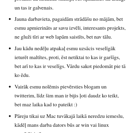
un tas ir galvenais.
Jauna darbavieta, pagaidām strādāšu no mājām, bet
esmu apmierināts ar savu izvēli, interesants projekts,
ne gluži tīri ar web lapām saistīts, bet nav tālu.
Jau kādu nedēļu atpakaļ esmu uzsācis veselīgāk
ieturēt maltītes, proti, ēst netiktai to kas ir garšīgs,
bet arī to kas ir veselīgs. Vārdu sakot piedomāt pie tā
ko ēdu.
Vairāk esmu nolēmis pievērsties blogam un
twitterim, līdz šim man ir bijis ļoti daudz ko teikt,
bet maz laika kad to pateikt :)
Pāreju tikai uz Mac tuvākajā laikā neredzu iemeslu,
kādēļ mans darba dators būs ar win vai linux