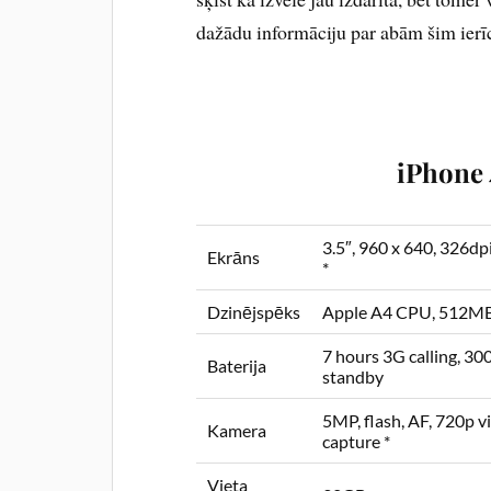
dažādu informāciju par abām šim ier
iPhone 
3.5″, 960 x 640, 326d
Ekrāns
*
Dzinējspēks
Apple A4 CPU, 512MB
7 hours 3G calling, 30
Baterija
standby
5MP, flash, AF, 720p v
Kamera
capture *
Vieta