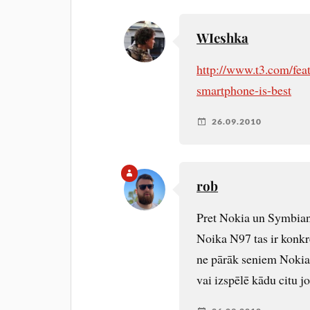
WIeshka
http://www.t3.com/fea
smartphone-is-best
26.09.2010
rob
Pret Nokia un Symbian 
Noika N97 tas ir konkrēt
ne pārāk seniem Nokia
vai izspēlē kādu citu j