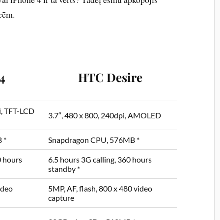
īcēm.
4
HTC Desire
pi, TFT-LCD
3.7″, 480 x 800, 240dpi, AMOLED
 *
Snapdragon CPU, 576MB *
0 hours
6.5 hours 3G calling, 360 hours
standby *
ideo
5MP, AF, flash, 800 x 480 video
capture