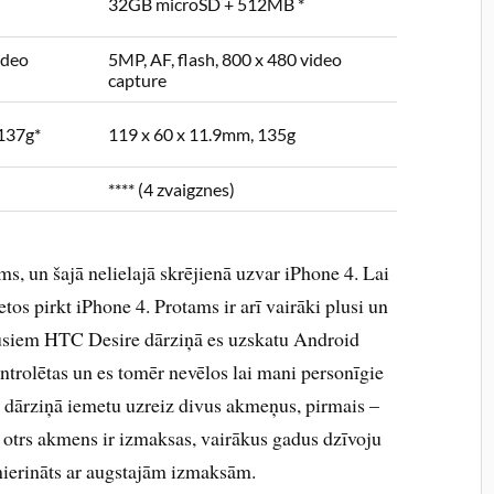
32GB microSD + 512MB *
ideo
5MP, AF, flash, 800 x 480 video
capture
 137g*
119 x 60 x 11.9mm, 135g
**** (4 zvaigznes)
ums, un šajā nelielajā skrējienā uzvar iPhone 4. Lai
etos pirkt iPhone 4. Protams ir arī vairāki plusi un
nusiem HTC Desire dārziņā es uzskatu Android
ontrolētas un es tomēr nevēlos lai mani personīgie
e dārziņā iemetu uzreiz divus akmeņus, pirmais –
, otrs akmens ir izmaksas, vairākus gadus dzīvoju
mierināts ar augstajām izmaksām.