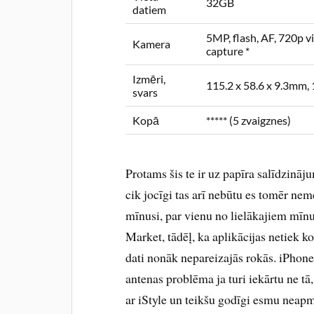
32GB
datiem
5MP, flash, AF, 720p v
Kamera
capture *
Izmēri,
115.2 x 58.6 x 9.3mm,
svars
Kopā
***** (5 zvaigznes)
Protams šis te ir uz papīra salīdzināj
cik jocīgi tas arī nebūtu es tomēr nem
mīnusi, par vienu no lielākajiem mī
Market, tādēļ, ka aplikācijas netiek k
dati nonāk nepareizajās rokās. iPhon
antenas problēma ja turi iekārtu ne tā
ar iStyle un teikšu godīgi esmu neap