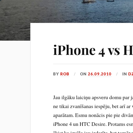
iPhone 4 vs 
BY
ROB
ON
26.09.2010
IN
D
Jau ilgāku laiciņu apsveru domu par j
ne tikai zvanīšanas iespēju, bet arī 
aparātam. Esmu nonācis pie pie divām
iPhone 4 un HTC Desire. Protams esmu
šķist ka izvēle jau izdarīta, bet tomēr