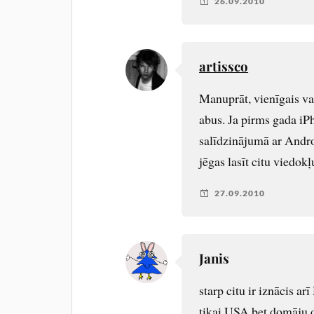
26.09.2010
artissco
Manuprāt, vienīgais var
abus. Ja pirms gada iP
salīdzinājumā ar Androi
jēgas lasīt citu viedokļu
27.09.2010
Janis
starp citu ir iznācis 
tikai USA bet domāju d