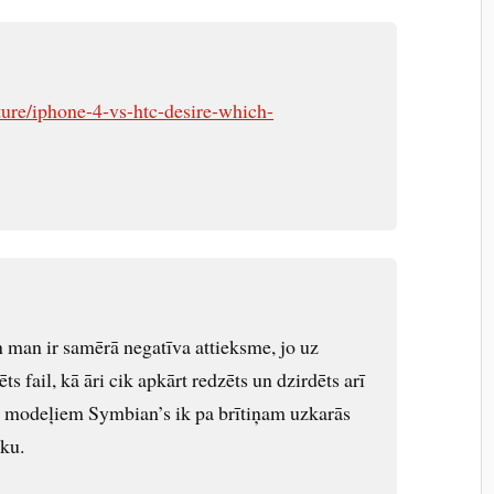
ture/iphone-4-vs-htc-desire-which-
man ir samērā negatīva attieksme, jo uz
s fail, kā āri cik apkārt redzēts un dzirdēts arī
 modeļiem Symbian’s ik pa brītiņam uzkarās
oku.