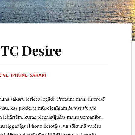
HTC Desire
ZĪVE
,
IPHONE
,
SAKARI
auna sakaru ierīces iegādi. Protams mani interesē
ar visu, kas piederas mūsdienīgam
Smart Phone
 iekārtām, kuras piesaistījušas manu uzmanību,
 ilggadīgs iPhone lietotājs, un sākumā varētu
 vai iPhone 4 ir tā vērts? Tādēļ esmu apkopojis