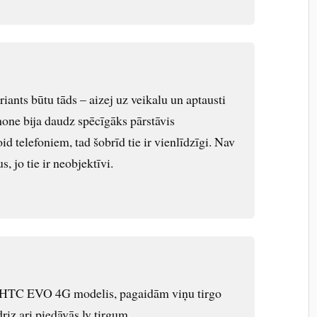
iants būtu tāds – aizej uz veikalu un aptausti
hone bija daudz spēcīgāks pārstāvis
d telefoniem, tad šobrīd tie ir vienlīdzīgi. Nav
s, jo tie ir neobjektīvi.
arī HTC EVO 4G modelis, pagaidām viņu tirgo
riz ari piedāvās lv tirgum