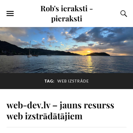
Rob's ieraksti -
pieraksti
TAG:
WEB IZSTRĀDE
web-dev.lv – jauns resurss
web izstrādātājiem