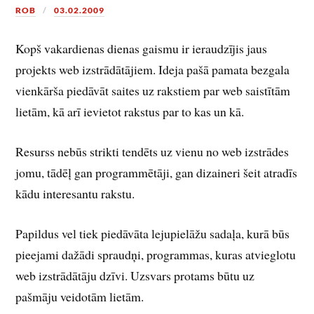
ROB
03.02.2009
Kopš vakardienas dienas gaismu ir ieraudzījis jaus
projekts web izstrādātājiem. Ideja pašā pamata bezgala
vienkārša piedāvāt saites uz rakstiem par web saistītām
lietām, kā arī ievietot rakstus par to kas un kā.
Resurss nebūs strikti tendēts uz vienu no web izstrādes
jomu, tādēļ gan programmētāji, gan dizaineri šeit atradīs
kādu interesantu rakstu.
Papildus vel tiek piedāvāta lejupielāžu sadaļa, kurā būs
pieejami dažādi spraudņi, programmas, kuras atvieglotu
web izstrādātāju dzīvi. Uzsvars protams būtu uz
pašmāju veidotām lietām.