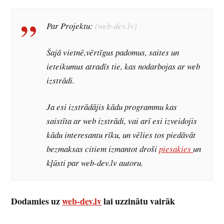
Par Projektu:
(web-dev.lv)
Šajā vietnē,vērtīgus padomus, saites un
ieteikumus atradīs tie, kas nodarbojas ar web
izstrādi.
Ja esi izstrādājis kādu programmu kas
saistīta ar web izstrādi, vai arī esi izveidojis
kādu interesantu rīku, un vēlies tos piedāvāt
bezmaksas citiem izmantot droši
piesakies
un
kļūsti par web-dev.lv autoru.
Dodamies uz
web-dev.lv
lai uzzinātu vairāk