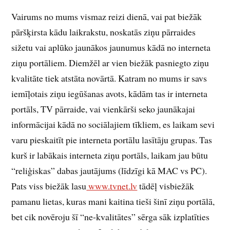
Vairums no mums vismaz reizi dienā, vai pat biežāk
pāršķirsta kādu laikrakstu, noskatās ziņu pārraides
sižetu vai aplūko jaunākos jaunumus kādā no interneta
ziņu portāliem. Diemžēl ar vien biežāk pasniegto ziņu
kvalitāte tiek atstāta novārtā. Katram no mums ir savs
iemīļotais ziņu iegūšanas avots, kādām tas ir interneta
portāls, TV pārraide, vai vienkārši seko jaunākajai
informācijai kādā no sociālajiem tīkliem, es laikam sevi
varu pieskaitīt pie interneta portālu lasītāju grupas. Tas
kurš ir labākais interneta ziņu portāls, laikam jau būtu
“reliģiskas” dabas jautājums (līdzīgi kā MAC vs PC).
Pats viss biežāk lasu
www.tvnet.lv
tādēļ visbiežāk
pamanu lietas, kuras mani kaitina tieši šinī ziņu portālā,
bet cik novēroju šī “ne-kvalitātes” sērga sāk izplatīties