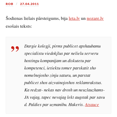
ROB
27.04.2011
Šodienas lielais pārsteigums, bija
leta.lv
un
nozare.lv
esošais teksts:
Dargie kolegji, pirms publicet apshaubamu
specialistu viedokjlus par nelielu serveru
hostingu kompanijam un diskutetu par
kompetenci, ietiektu tomer parskatit sho
nomelnojosho zinju saturu, un parstat
publicet shos aizvainojoshos reklamrakstus.
Ka redzat- nekas nav drosh un neuzlauzhams-
JA vajag, tapec nevajag lekt augstak par savu
d. Paldies par uzmanibu. Hakeris.
Atsauce